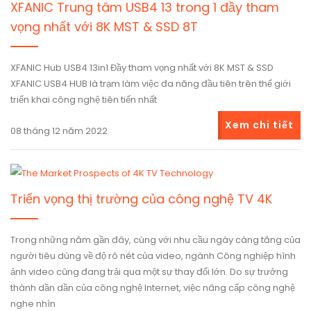
公
XFANIC Trung tâm USB4 13 trong 1 đầy tham
司
vọng nhất với 8K MST & SSD 8T
新
行
闻
业
XFANIC Hub USB4 13in1 Đầy tham vọng nhất với 8K MST & SSD
新
XFANIC USB4 HUB là trạm làm việc đa năng đầu tiên trên thế giới
闻
Triển
triển khai công nghệ tiên tiến nhất
lãm
Xem chi tiết
08 tháng 12 năm 2022
Triển vọng thị trường của công nghệ TV 4K
Trong những năm gần đây, cùng với nhu cầu ngày càng tăng của
người tiêu dùng về độ rõ nét của video, ngành Công nghiệp hình
ảnh video cũng đang trải qua một sự thay đổi lớn. Do sự trưởng
thành dần dần của công nghệ Internet, việc nâng cấp công nghệ
nghe nhìn