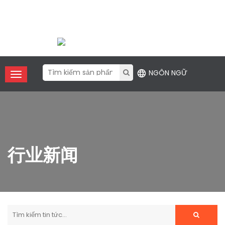
Điện thoại:
+86 (755) 2357 1211
Email
: contact@xfanic.com
NGÔN NGỮ
行业新闻