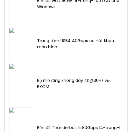
Bến đỗ GaN 180W 14-trong-1 có LCD cho
Windows
Trung tâm USB4 40Gbps có nút khóa
màn hình
Bộ mở rộng không dây 4K@30Hz với
BYOM
Bến đỗ Thunderbolt 5 80Gbps 14-trong-1