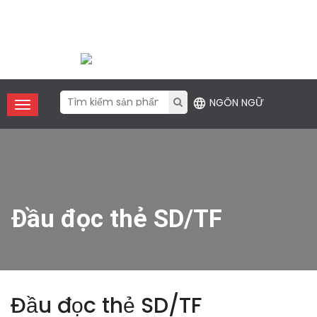
Điện thoại:
+86 (755) 2357 1211
Email
: contact@xfanic.com
NGÔN NGỮ
Đầu đọc thẻ SD/TF
Đầu đọc thẻ SD/TF