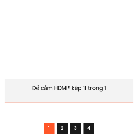
Đế cắm HDMI® kép 11 trong 1
1
2
3
4