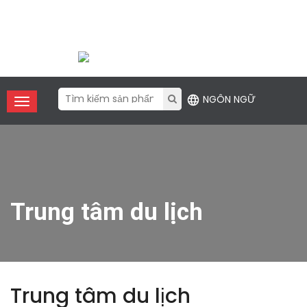
Điện thoại:
+86 (755) 2357 1211
Email
: contact@xfanic.com
NGÔN NGỮ
Trung tâm du lịch
Trung tâm du lịch