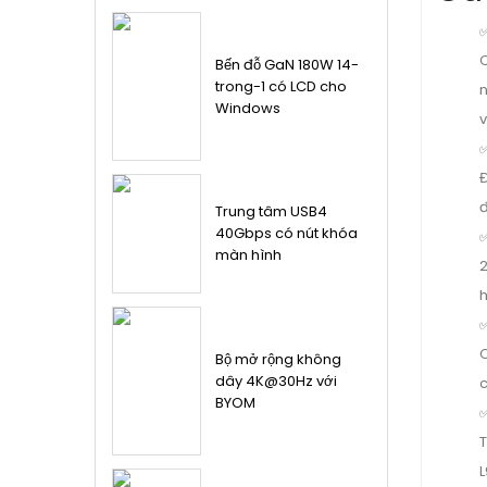
C
Bến đỗ GaN 180W 14-
trong-1 có LCD cho
n
Windows
v
Đ
đ
Trung tâm USB4
40Gbps có nút khóa
màn hình
h
C
Bộ mở rộng không
dây 4K@30Hz với
c
BYOM
T