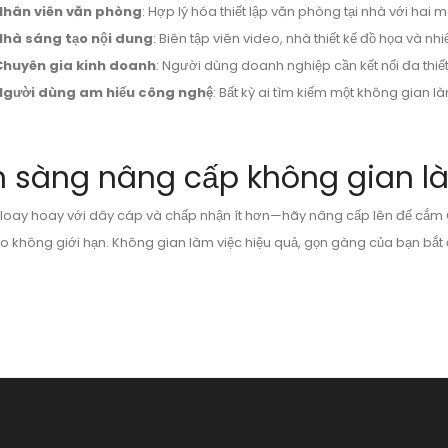
Nhân viên văn phòng
: Hợp lý hóa thiết lập văn phòng tại nhà với hai m
Nhà sáng tạo nội dung
: Biên tập viên video, nhà thiết kế đồ họa và 
Chuyên gia kinh doanh
: Người dùng doanh nghiệp cần kết nối đa thiế
Người dùng am hiểu công nghệ
: Bất kỳ ai tìm kiếm một không gian l
n sàng nâng cấp không gian l
loay hoay với dây cáp và chấp nhận ít hơn—hãy nâng cấp lên đế cắm G
o không giới hạn. Không gian làm việc hiệu quả, gọn gàng của bạn bắ