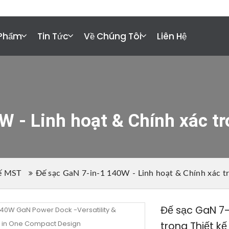
ct@xfanic.com
 Phẩm
Tin Tức
Về Chúng Tôi
Liên Hệ
W - Linh hoạt & Chính xác t
ế MST
Đế sạc GaN 7-in-1 140W - Linh hoạt & Chính xác t
Đế sạc GaN 7-
trong Thiết k