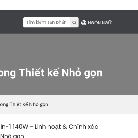
NGÔN NGỮ
rong Thiết kế Nhỏ gọn
rong Thiết kế Nhỏ gọn
in-1 140W - Linh hoạt & Chính xác
ế Nhỏ gọn