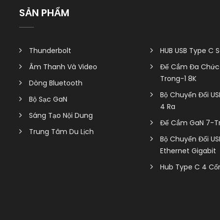
SẢN PHẨM
Thunderbolt
HUB USB Type C S
Âm Thanh Và Video
Đế Cắm Đa Chức 
Trong-1 8K
Dòng Bluetooth
Bộ Chuyển Đổi US
Bộ Sạc GaN
4 Ra
Sáng Tạo Nội Dung
Đế Cắm GaN 7-T
Trung Tâm Du Lịch
Bộ Chuyển Đổi US
Ethernet Gigabit
Hub Type C 4 Cổ