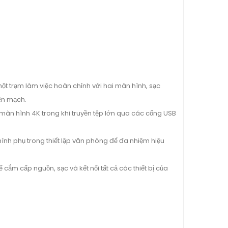
một trạm làm việc hoàn chỉnh với hai màn hình, sạc
iền mạch.
i màn hình 4K trong khi truyền tệp lớn qua các cổng USB
hình phụ trong thiết lập văn phòng để đa nhiệm hiệu
đế cắm cấp nguồn, sạc và kết nối tất cả các thiết bị của