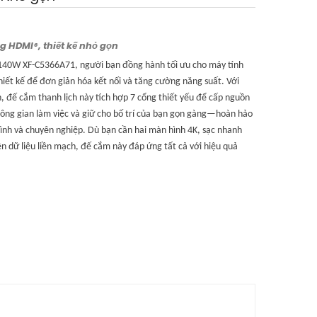
ng HDMI
®
, thiết kế nhỏ gọn
140W XF-C5366A71, người bạn đồng hành tối ưu cho máy tính
iết kế để đơn giản hóa kết nối và tăng cường năng suất. Với
, đế cắm thanh lịch này tích hợp 7 cổng thiết yếu để cấp nguồn
hông gian làm việc và giữ cho bố trí của bạn gọn gàng—hoàn hảo
ình và chuyên nghiệp. Dù bạn cần hai màn hình 4K, sạc nhanh
ền dữ liệu liền mạch, đế cắm này đáp ứng tất cả với hiệu quả