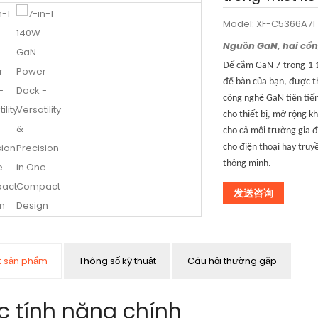
Model:
XF-C5366A71
Nguồn GaN, hai cổ
Đế cắm GaN 7-trong-1 
để bàn của bạn, được th
công nghệ GaN tiên tiến
cho thiết bị, mở rộng k
cho cả môi trường gia đ
cho điện thoại hay truy
thông minh.
发送咨询
ết sản phẩm
Thông số kỹ thuật
Câu hỏi thường gặp
c tính năng chính