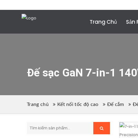
Điện thoại:
+86 (755) 2357 1211
Email
: conta
Trang Chủ
Sản
Đế sạc GaN 7-in-1 140
Trang chủ
Kết nối tốc độ cao
Đế cắm
Đ