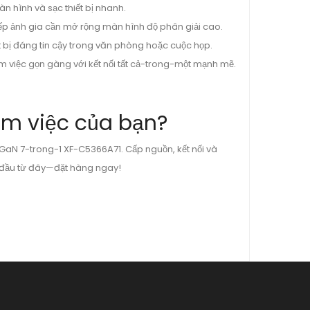
àn hình và sạc thiết bị nhanh.
nhiếp ảnh gia cần mở rộng màn hình độ phân giải cao.
t bị đáng tin cậy trong văn phòng hoặc cuộc họp.
àm việc gọn gàng với kết nối tất cả-trong-một mạnh mẽ.
àm việc của bạn?
aN 7-trong-1 XF-C5366A71. Cấp nguồn, kết nối và
t đầu từ đây—đặt hàng ngay!