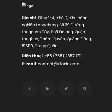
Địa chỉ
: Tầng 1-4, Khối 2, Khu công
nghiệp Longcheng, Số 39 Đường
Longguan Tây, Phố Dalang, Quận
Longhua, Thâm Quyến, Quảng Đông,
518110, Trung Quốc
Điện thoại
:
+86 (755) 2357 1211
E-mail
:
contact@xfanic.com