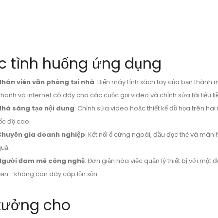
c tình huống ứng dụng
Nhân viên văn phòng tại nhà
: Biến máy tính xách tay của bạn thành 
hanh và internet có dây cho các cuộc gọi video và chỉnh sửa tài liệu l
Nhà sáng tạo nội dung
: Chỉnh sửa video hoặc thiết kế đồ họa trên ha
ốc độ cao.
Chuyên gia doanh nghiệp
: Kết nối ổ cứng ngoài, đầu đọc thẻ và màn 
uả.
Người đam mê công nghệ
: Đơn giản hóa việc quản lý thiết bị với một 
ạn—không còn dây cáp lộn xộn.
 tưởng cho