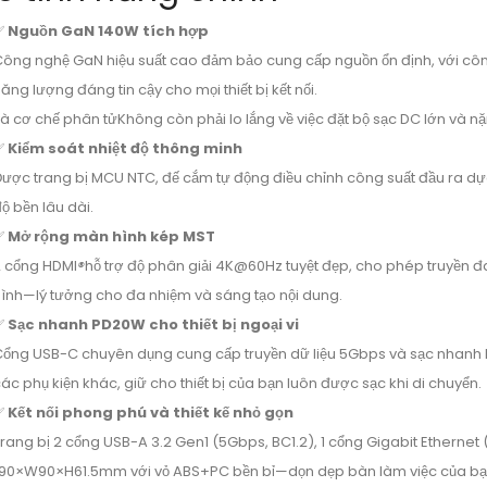
✅
Nguồn GaN 140W tích hợp
ông nghệ GaN hiệu suất cao đảm bảo cung cấp nguồn ổn định, với côn
ăng lượng đáng tin cậy cho mọi thiết bị kết nối.
à cơ chế phân tử
Không còn phải lo lắng về việc đặt bộ sạc DC lớn và n
✅
Kiểm soát nhiệt độ thông minh
ược trang bị MCU NTC, đế cắm tự động điều chỉnh công suất đầu ra dự
ộ bền lâu dài.
✅
Mở rộng màn hình kép MST
2 cổng HDMI
®
hỗ trợ độ phân giải 4K@60Hz tuyệt đẹp, cho phép truyền 
ình—lý tưởng cho đa nhiệm và sáng tạo nội dung.
✅
Sạc nhanh PD20W cho thiết bị ngoại vi
ổng USB-C chuyên dụng cung cấp truyền dữ liệu 5Gbps và sạc nhanh 
ác phụ kiện khác, giữ cho thiết bị của bạn luôn được sạc khi di chuyển.
✅
Kết nối phong phú và thiết kế nhỏ gọn
rang bị 2 cổng USB-A 3.2 Gen1 (5Gbps, BC1.2), 1 cổng Gigabit Ethernet (
L90×W90×H61.5mm với vỏ ABS+PC bền bỉ—dọn dẹp bàn làm việc của bạ