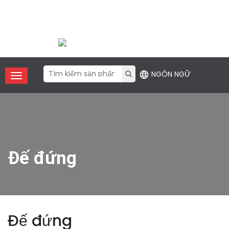
Điện thoại:
+86 (755) 2357 1211
Email
: contact@xfanic.com
NGÔN NGỮ
Đế đứng
Đế đứng