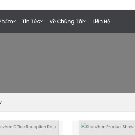
ct@xfanic.com
 Phẩm
Tin Tức
Về Chúng Tôi
Liên Hệ
y