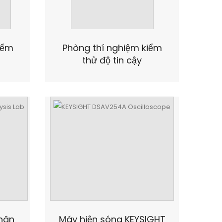
iểm
Phòng thí nghiệm kiểm
thử độ tin cậy
hân
Máy hiện sóng KEYSIGHT