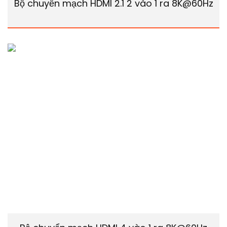
Bộ chuyển mạch HDMI 2.1 2 vào 1 ra 8K@60Hz