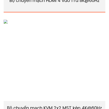
Bộ chuyển mạch HDMI 4 vào 1 ra 8K@60Hz
Bộ chuyển mạch KVM 2x2 MST kép 4K@60Hz