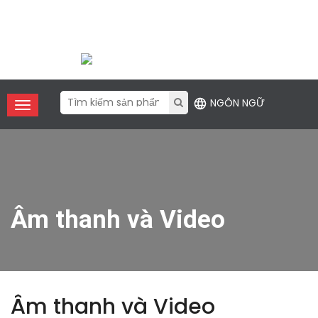
Điện thoại:
+86 (755) 2357 1211
Email
: contact@xfanic.com
NGÔN NGỮ
Âm thanh và Video
Âm thanh và Video