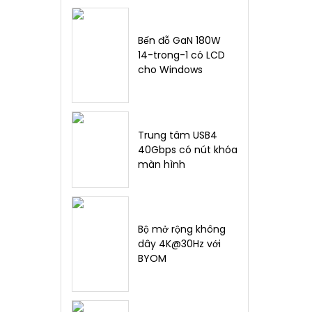
Bến đỗ GaN 180W
14-trong-1 có LCD
cho Windows
Trung tâm USB4
40Gbps có nút khóa
màn hình
Bộ mở rộng không
dây 4K@30Hz với
BYOM