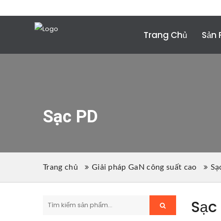
Điện thoại:
+86 (755) 2357 1211
Email
: conta
Trang Chủ
Sản
Sạc PD
Trang chủ
Giải pháp GaN công suất cao
Sạ
Sạc