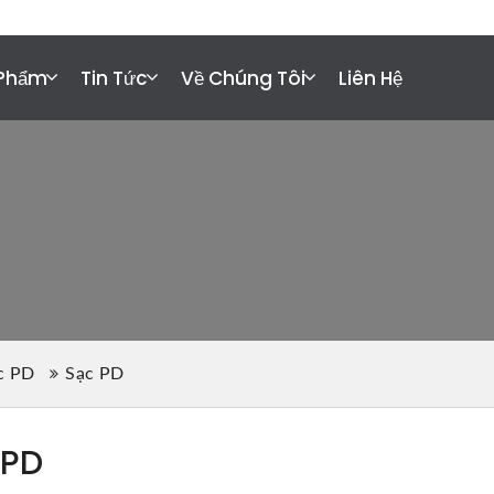
ct@xfanic.com
 Phẩm
Tin Tức
Về Chúng Tôi
Liên Hệ
c PD
Sạc PD
 PD