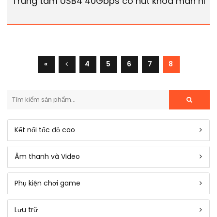
Trung tâm USB4 40Gbps có nút khóa màn hình
«
4
5
6
7
8
Kết nối tốc độ cao
Âm thanh và Video
Phụ kiện chơi game
Lưu trữ