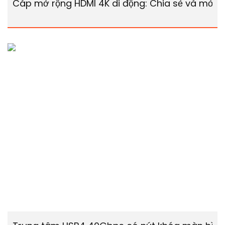
Cáp mở rộng HDMI 4K di động: Chia sẻ và mở r